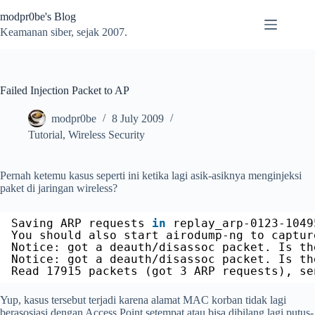
Skip
modpr0be's Blog
to
content
Keamanan siber, sejak 2007.
Failed Injection Packet to AP
modpr0be
8 July 2009
Tutorial
,
Wireless Security
Pernah ketemu kasus seperti ini ketika lagi asik-asiknya menginjeksi
paket di jaringan wireless?
Saving ARP requests 
in
replay_arp-0123-1049
You should also start airodump-ng to captur
Notice: got a deauth
/disassoc
packet. Is th
Notice: got a deauth
/disassoc
packet. Is th
Read 17915 packets (got 3 ARP requests), se
Yup, kasus tersebut terjadi karena alamat MAC korban tidak lagi
berasosiasi dengan Access Point setempat atau bisa dibilang lagi putus-