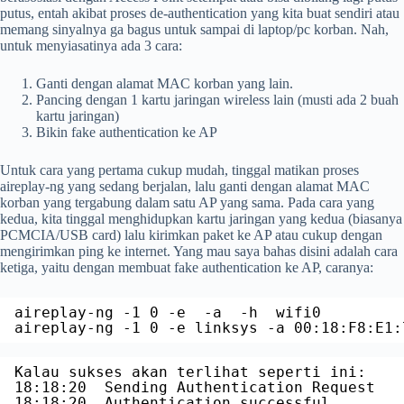
putus, entah akibat proses de-authentication yang kita buat sendiri atau
memang sinyalnya ga bagus untuk sampai di laptop/pc korban. Nah,
untuk menyiasatinya ada 3 cara:
Ganti dengan alamat MAC korban yang lain.
Pancing dengan 1 kartu jaringan wireless lain (musti ada 2 buah
kartu jaringan)
Bikin fake authentication ke AP
Untuk cara yang pertama cukup mudah, tinggal matikan proses
aireplay-ng yang sedang berjalan, lalu ganti dengan alamat MAC
korban yang tergabung dalam satu AP yang sama. Pada cara yang
kedua, kita tinggal menghidupkan kartu jaringan yang kedua (biasanya
PCMCIA/USB card) lalu kirimkan paket ke AP atau cukup dengan
mengirimkan ping ke internet. Yang mau saya bahas disini adalah cara
ketiga, yaitu dengan membuat fake authentication ke AP, caranya:
aireplay-ng -1 0 -e  -a  -h  wifi0
aireplay-ng -1 0 -e linksys -a 00:18:F8:E1:
Kalau sukses akan terlihat seperti ini:
18:18:20  Sending Authentication Request
18:18:20  Authentication successful